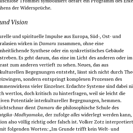
äuschlose Trommel symbolisiert derart ein Programm des Erk
ahens der Widersprüche.
und Vision
relle und spirituelle Impulse aus Europa, Süd-, Ost- und
ralasien wirken in
Ḍamaru
zusammen, ohne eine
inheitlichende Synthese oder ein synkretistisches Gebäude
streben. Es geht darum, das eine im Licht des anderen oder im
rast zum anderen vertieft zu sehen. Neues, das aus
rkulturellen Begegnungen entsteht, lässt sich nicht durch The
eizwingen, sondern entspringt komplexen Prozessen des
mmenwirkens vieler Einzelner. Erdachte Systeme sind dabei ni
ch wertlos, doch kritisch zu hinterfragen, weil sie leicht die
tiven Potentiale interkultureller Begegnungen, hemmen.
Richtschnur dient
Ḍamaru
die philosophische Schule des
aṅgika-Madhyamaka
, der zufolge
alles
widerlegt werden kann,
ion also völlig richtig oder falsch ist. Volker Zotz interpretier
 mit folgenden Worten: „Im Grunde trifft kein Welt- und