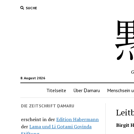
SUCHE
G
8. August 2026
Titelseite
Über Ḍamaru
Menschsein u
DIE ZEITSCHRIFT ḌAMARU
Leit
erscheint in der
Edition Habermann
Birgit 
der
Lama und Li Gotami Govinda
Stiftung