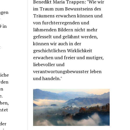
Benedikt Maria Trappen: "Wie wir
im Traum zum Bewusstseins des
agen
Träumens erwachen können und
r
von furchterregenden und
9 in
lähmenden Bildern nicht mehr
gefesselt und gelähmt werden,
können wir auch in der
t
geschichtlichen Wirklichkeit
erwachen und freier und mutiger,
liebevoller und
verantwortungsbewusster leben
iche
und handeln."
rden
en
e.
chen,
htet
der