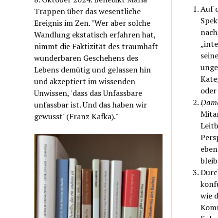
Auf 
Trappen über das wesentliche
Spek
Ereignis im Zen. "Wer aber solche
nach
Wandlung ekstatisch erfahren hat,
„inte
nimmt die Faktizität des traumhaft-
seine
wunderbaren Geschehens des
unge
Lebens demütig und gelassen hin
Kateg
und akzeptiert im wissenden
oder
Unwissen, 'dass das Unfassbare
Ḍam
unfassbar ist. Und das haben wir
Mita
gewusst' (Franz Kafka)."
Leit
Pers
eben
blei
Durc
konf
wie 
Komm