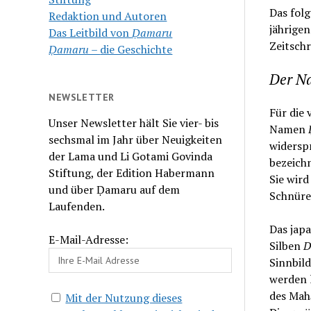
Das folg
Redaktion und Autoren
jährigen
Das Leitbild von
Ḍamaru
Zeitschr
Ḍamaru –
die Geschichte
Der N
NEWSLETTER
Für die 
Unser Newsletter hält Sie vier- bis
Namen
sechsmal im Jahr über Neuigkeiten
widersp
der Lama und Li Gotami Govinda
bezeich
Stiftung, der Edition Habermann
Sie wird
und über Ḍamaru auf dem
Schnüre
Laufenden.
Das jap
E-Mail-Adresse:
Silben
D
Sinnbil
werden 
des Mahā
Mit der Nutzung dieses