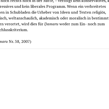
 noch rechts noch in der Mitte, – verfolgt kein konservatives, 
ressives und kein liberales Programm. Wenn ein verbreitetes
en in Schubladen die Urheber von Ideen und Texten religiös,
tisch, weltanschaulich, akademisch oder moralisch in bestimm
n verortet, wird dies für
Ḍamaru
weder zum Ein- noch zum
chlusskriterium.
maru
Nr. 38, 2007)