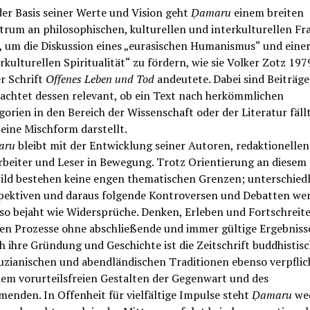
der Basis seiner Werte und Vision geht
Ḍamaru
einem breiten
trum an philosophischen, kulturellen und interkulturellen Fr
, um die Diskussion eines „eurasischen Humanismus“ und eine
rkulturellen Spiritualität“ zu fördern, wie sie Volker Zotz 197
r Schrift
Offenes Leben und Tod
andeutete. Dabei sind Beiträge
achtet dessen relevant, ob ein Text nach herkömmlichen
orien in den Bereich der Wissenschaft oder der Literatur fäll
 eine Mischform darstellt.
aru
bleibt mit der Entwicklung seiner Autoren, redaktionellen
rbeiter und Leser in Bewegung. Trotz Orientierung an diesem
bild bestehen keine engen thematischen Grenzen; unterschiedl
pektiven und daraus folgende Kontroversen und Debatten we
so bejaht wie Widersprüche. Denken, Erleben und Fortschreit
ben Prozesse ohne abschließende und immer gültige Ergebniss
h ihre Gründung und Geschichte ist die Zeitschrift buddhistis
uzianischen und abendländischen Traditionen ebenso verpflic
dem vorurteilsfreien Gestalten der Gegenwart und des
enden. In Offenheit für vielfältige Impulse steht
Ḍamaru
we