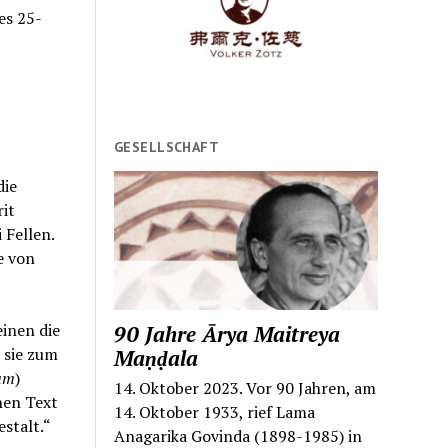
es 25-
GESELLSCHAFT
die
it
Fellen.
e von
einen die
90 Jahre Ārya Maitreya
s sie zum
Maṇḍala
rum
)
14. Oktober 2023. Vor 90 Jahren, am
hen Text
14. Oktober 1933, rief Lama
stalt.“
Anagarika Govinda (1898-1985) in