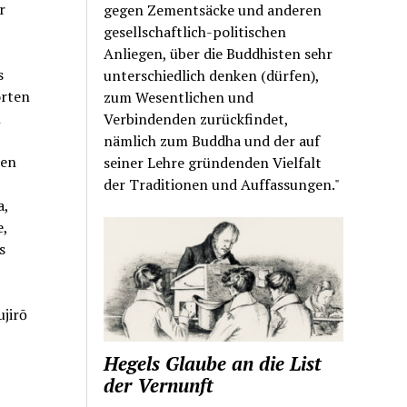
r
gegen Zementsäcke und anderen
gesellschaftlich-politischen
Anliegen, über die Buddhisten sehr
s
unterschiedlich denken (dürfen),
orten
zum Wesentlichen und
n
Verbindenden zurückfindet,
nämlich zum Buddha und der auf
ien
seiner Lehre gründenden Vielfalt
der Traditionen und Auffassungen."
a,
e,
s
jirō
Hegels Glaube an die List
der Vernunft