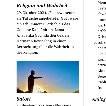
Mens
Religion und Wahrheit
best
29. Oktober 2024. „Ein bewiesener,
abwe
als Tatsache angebeteter Gott wäre
unmög
ein schlimmerer Fetisch als das
wert
Goldene Kalb,“ zitiert Lama
erfah
Anagarika Govinda den Grafen
Offe
Hermann Keyserling in einer
Inha
Betrachtung über die Wahrheit in
der 
der Religion.
beze
Konf
etwa
Aben
Bege
Rabi
Inou
Satori
Anlieg
8. Oktober 2024. Benedikt Maria