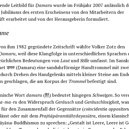
ende Leitbild für
Ḍamaru
wurde im Frühjahr 2007 anlässlich d
 Jubiläums des ersten Erscheinens von den Mitarbeitern der
ift erarbeitet und von der Herausgeberin formuliert.
ame
von ihm 1982 gegründete Zeitschrift wählte Volker Zotz den
Ḍamaru
, weil diese Klangfolge in unterschiedlichen Sprachen 
rüchlichen Bedeutungen von
Laut
und
Stille
umfasst. Im Sanskr
net डमरु (Ḍamaru) eine sanduhrförmige Handtrommel mit zwei 
 durch Drehen des Handgelenks mittels kleiner Steine am End
n geschlagen, die am Korpus der
Trommel
befestigt sind.
anische Wort
damaru
(黙) bedeutet hingegen
Schweigen
. So ver
a-ma-ru
den Widerspruch
Geräusch
und
Geräuschlosigkeit
, wa
d für den Zusammenfall der Gegensätze (
coincidentia opposito
lässt oder mit dem
Prajñāpāramitāh
ṛdayasūtra
, einem klassisc
yāna-Buddhismus zu sprechen: „Gestalt ist Leere, Leere ist Ge