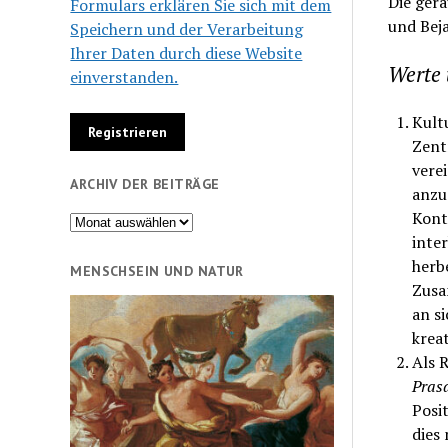
Die ger
Formulars erklären Sie sich mit dem
und Bej
Speichern und der Verarbeitung
Ihrer Daten durch diese Website
Werte 
einverstanden.
Kultu
Zent
vere
ARCHIV DER BEITRÄGE
anzu
Kont
Archiv
inte
der
herb
Beiträge
MENSCHSEIN UND NATUR
Zusa
an si
krea
Als 
Pras
Posit
dies