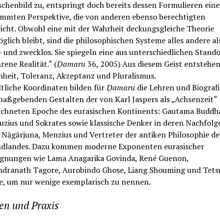
chenbild zu, entspringt doch bereits dessen Formulieren eine
immten Perspektive, die von anderen ebenso berechtigten
icht. Obwohl eine mit der Wahrheit deckungsgleiche Theorie
lich bleibt, sind die philosophischen Systeme alles andere al
- und zwecklos. Sie spiegeln eine aus unterschiedlichen Stand
rene Realität.“ (
Ḍamaru
36, 2005) Aus diesem Geist entstehe
nheit, Toleranz, Akzeptanz und Pluralismus.
ltliche Koordinaten bilden für
Ḍamaru
die Lehren und Biograf
maßgebenden Gestalten der von Karl Jaspers als „Achsenzeit“
ichneten Epoche des eurasischen Kontinents: Gautama Buddh
uzius und Sokrates sowie klassische Denker in deren Nachfolg
 Nāgārjuna, Menzius und Vertreter der antiken Philosophie de
dlandes. Dazu kommen moderne Exponenten eurasischer
gnungen wie Lama Anagarika Govinda, René Guenon,
ndranath Tagore, Aurobindo Ghose, Liang Shouming und Tetsu
e, um nur wenige exemplarisch zu nennen.
en und Praxis